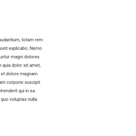
laudantium, totam rem
a sunt explicabo. Nemo
uuntur magni dolores
 quia dolor sit amet,
re et dolore magnam
am corporis suscipit
henderit qui in ea
 quo voluptas nulla