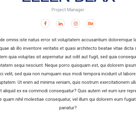
Project Manager
unde omnis iste natus error sit voluptatem accusantium doloremque 
uae ab illo inventore veritatis et quasi architecto beatae vitae dict
em quia voluptas sit aspernatur aut odit aut fugit, sed quia conseq
ptatem sequi nesciunt. Neque porro quisquam est, qui dolorem ipsum
sci velit, sed quia non numquam eius modi tempora incidunt ut labo
uptatem. Ut enim ad minima veniam, quis nostrum exercitationem ull
ut aliquid ex ea commodi consequatur? Quis autem vel eum iure repre
se quam nihil molestiae consequatur, vel illum qui dolorem eum fugiat
pariatur?