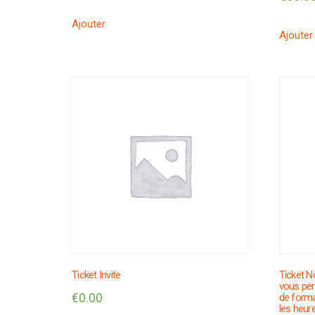
Ajouter
Ajouter
Ticket Invite
Ticket No
vous per
€
0.00
de form
les heur