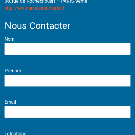
38, rue de Rochechouart – PARIS 9ème
http://www.annuairenotariat.fr
Nous Contacter
Nom
Prénom
Email
Téléphone